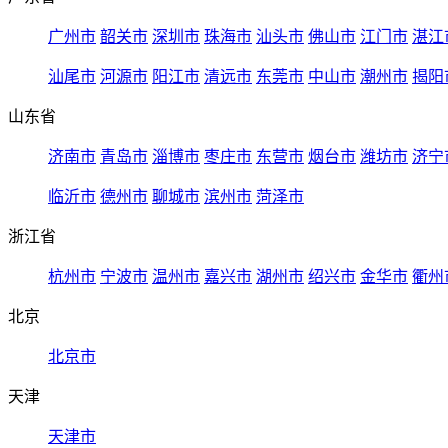
广州市
韶关市
深圳市
珠海市
汕头市
佛山市
江门市
湛江
汕尾市
河源市
阳江市
清远市
东莞市
中山市
潮州市
揭阳
山东省
济南市
青岛市
淄博市
枣庄市
东营市
烟台市
潍坊市
济宁
临沂市
德州市
聊城市
滨州市
菏泽市
浙江省
杭州市
宁波市
温州市
嘉兴市
湖州市
绍兴市
金华市
衢州
北京
北京市
天津
天津市