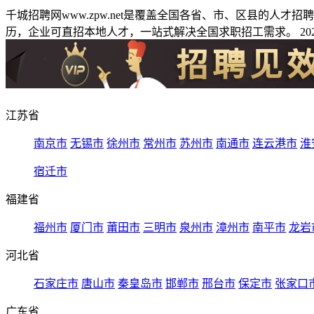
千城招聘网www.zpw.net是覆盖全国各省、市、区县的人
历，企业可直招本地人才，一站式解决全国求职招工需求。 2026
江苏省
南京市
无锡市
徐州市
常州市
苏州市
南通市
连云港市
淮
宿迁市
福建省
福州市
厦门市
莆田市
三明市
泉州市
漳州市
南平市
龙岩
河北省
石家庄市
唐山市
秦皇岛市
邯郸市
邢台市
保定市
张家口
广东省