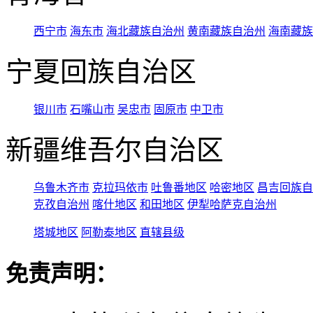
西宁市
海东市
海北藏族自治州
黄南藏族自治州
海南藏族
宁夏回族自治区
银川市
石嘴山市
吴忠市
固原市
中卫市
新疆维吾尔自治区
乌鲁木齐市
克拉玛依市
吐鲁番地区
哈密地区
昌吉回族自
克孜自治州
喀什地区
和田地区
伊犁哈萨克自治州
塔城地区
阿勒泰地区
直辖县级
免责声明：