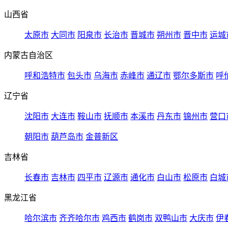
山西省
太原市
大同市
阳泉市
长治市
晋城市
朔州市
晋中市
运城
内蒙古自治区
呼和浩特市
包头市
乌海市
赤峰市
通辽市
鄂尔多斯市
呼
辽宁省
沈阳市
大连市
鞍山市
抚顺市
本溪市
丹东市
锦州市
营口
朝阳市
葫芦岛市
金普新区
吉林省
长春市
吉林市
四平市
辽源市
通化市
白山市
松原市
白城
黑龙江省
哈尔滨市
齐齐哈尔市
鸡西市
鹤岗市
双鸭山市
大庆市
伊