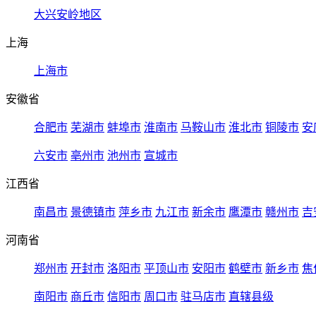
大兴安岭地区
上海
上海市
安徽省
合肥市
芜湖市
蚌埠市
淮南市
马鞍山市
淮北市
铜陵市
安
六安市
亳州市
池州市
宣城市
江西省
南昌市
景德镇市
萍乡市
九江市
新余市
鹰潭市
赣州市
吉
河南省
郑州市
开封市
洛阳市
平顶山市
安阳市
鹤壁市
新乡市
焦
南阳市
商丘市
信阳市
周口市
驻马店市
直辖县级