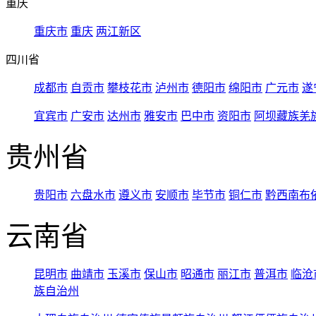
重庆
重庆市
重庆
两江新区
四川省
成都市
自贡市
攀枝花市
泸州市
德阳市
绵阳市
广元市
遂
宜宾市
广安市
达州市
雅安市
巴中市
资阳市
阿坝藏族羌
贵州省
贵阳市
六盘水市
遵义市
安顺市
毕节市
铜仁市
黔西南布
云南省
昆明市
曲靖市
玉溪市
保山市
昭通市
丽江市
普洱市
临沧
族自治州