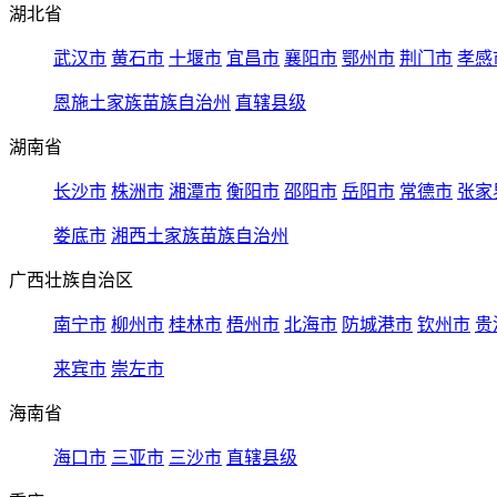
湖北省
武汉市
黄石市
十堰市
宜昌市
襄阳市
鄂州市
荆门市
孝感
恩施土家族苗族自治州
直辖县级
湖南省
长沙市
株洲市
湘潭市
衡阳市
邵阳市
岳阳市
常德市
张家
娄底市
湘西土家族苗族自治州
广西壮族自治区
南宁市
柳州市
桂林市
梧州市
北海市
防城港市
钦州市
贵
来宾市
崇左市
海南省
海口市
三亚市
三沙市
直辖县级