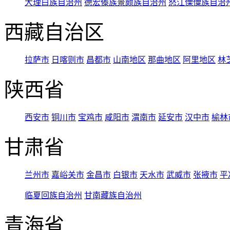
大理白族自治州
德宏傣族景颇族自治州
怒江傈僳族自治
西藏自治区
拉萨市
日喀则市
昌都市
山南地区
那曲地区
阿里地区
林
陕西省
西安市
铜川市
宝鸡市
咸阳市
渭南市
延安市
汉中市
榆林
甘肃省
兰州市
嘉峪关市
金昌市
白银市
天水市
武威市
张掖市
平
临夏回族自治州
甘南藏族自治州
青海省