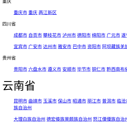
重庆
重庆市
重庆
两江新区
四川省
成都市
自贡市
攀枝花市
泸州市
德阳市
绵阳市
广元市
遂
宜宾市
广安市
达州市
雅安市
巴中市
资阳市
阿坝藏族羌
贵州省
贵阳市
六盘水市
遵义市
安顺市
毕节市
铜仁市
黔西南布
云南省
昆明市
曲靖市
玉溪市
保山市
昭通市
丽江市
普洱市
临沧
族自治州
大理白族自治州
德宏傣族景颇族自治州
怒江傈僳族自治