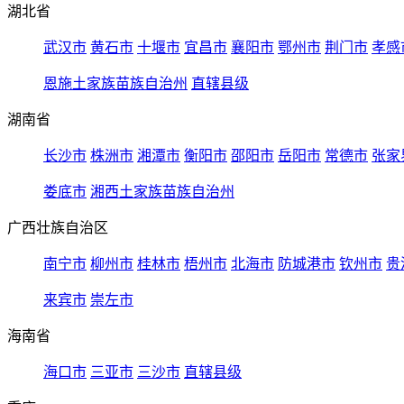
湖北省
武汉市
黄石市
十堰市
宜昌市
襄阳市
鄂州市
荆门市
孝感
恩施土家族苗族自治州
直辖县级
湖南省
长沙市
株洲市
湘潭市
衡阳市
邵阳市
岳阳市
常德市
张家
娄底市
湘西土家族苗族自治州
广西壮族自治区
南宁市
柳州市
桂林市
梧州市
北海市
防城港市
钦州市
贵
来宾市
崇左市
海南省
海口市
三亚市
三沙市
直辖县级