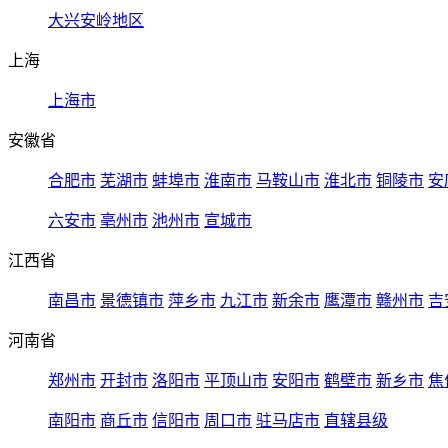
大兴安岭地区
上海
上海市
安徽省
合肥市
芜湖市
蚌埠市
淮南市
马鞍山市
淮北市
铜陵市
安
六安市
亳州市
池州市
宣城市
江西省
南昌市
景德镇市
萍乡市
九江市
新余市
鹰潭市
赣州市
吉
河南省
郑州市
开封市
洛阳市
平顶山市
安阳市
鹤壁市
新乡市
焦
南阳市
商丘市
信阳市
周口市
驻马店市
直辖县级