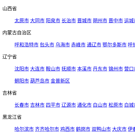
山西省
太原市
大同市
阳泉市
长治市
晋城市
朔州市
晋中市
运城
内蒙古自治区
呼和浩特市
包头市
乌海市
赤峰市
通辽市
鄂尔多斯市
呼
辽宁省
沈阳市
大连市
鞍山市
抚顺市
本溪市
丹东市
锦州市
营口
朝阳市
葫芦岛市
金普新区
吉林省
长春市
吉林市
四平市
辽源市
通化市
白山市
松原市
白城
黑龙江省
哈尔滨市
齐齐哈尔市
鸡西市
鹤岗市
双鸭山市
大庆市
伊