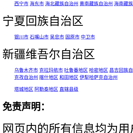
西宁市
海东市
海北藏族自治州
黄南藏族自治州
海南藏族
宁夏回族自治区
银川市
石嘴山市
吴忠市
固原市
中卫市
新疆维吾尔自治区
乌鲁木齐市
克拉玛依市
吐鲁番地区
哈密地区
昌吉回族自
克孜自治州
喀什地区
和田地区
伊犁哈萨克自治州
塔城地区
阿勒泰地区
直辖县级
免责声明：
网页内的所有信息均为用