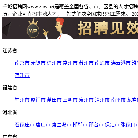
千城招聘网www.zpw.net是覆盖全国各省、市、区县的人
历，企业可直招本地人才，一站式解决全国求职招工需求。 2026
江苏省
南京市
无锡市
徐州市
常州市
苏州市
南通市
连云港市
淮
宿迁市
福建省
福州市
厦门市
莆田市
三明市
泉州市
漳州市
南平市
龙岩
河北省
石家庄市
唐山市
秦皇岛市
邯郸市
邢台市
保定市
张家口
广东省