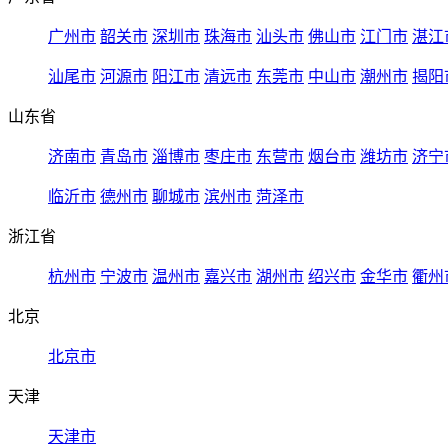
广州市
韶关市
深圳市
珠海市
汕头市
佛山市
江门市
湛江
汕尾市
河源市
阳江市
清远市
东莞市
中山市
潮州市
揭阳
山东省
济南市
青岛市
淄博市
枣庄市
东营市
烟台市
潍坊市
济宁
临沂市
德州市
聊城市
滨州市
菏泽市
浙江省
杭州市
宁波市
温州市
嘉兴市
湖州市
绍兴市
金华市
衢州
北京
北京市
天津
天津市