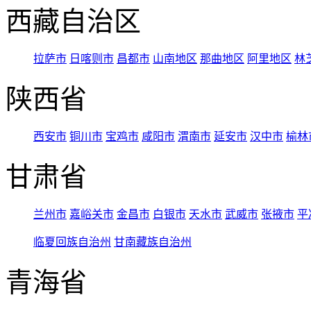
西藏自治区
拉萨市
日喀则市
昌都市
山南地区
那曲地区
阿里地区
林
陕西省
西安市
铜川市
宝鸡市
咸阳市
渭南市
延安市
汉中市
榆林
甘肃省
兰州市
嘉峪关市
金昌市
白银市
天水市
武威市
张掖市
平
临夏回族自治州
甘南藏族自治州
青海省