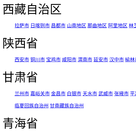
西藏自治区
拉萨市
日喀则市
昌都市
山南地区
那曲地区
阿里地区
林
陕西省
西安市
铜川市
宝鸡市
咸阳市
渭南市
延安市
汉中市
榆林
甘肃省
兰州市
嘉峪关市
金昌市
白银市
天水市
武威市
张掖市
平
临夏回族自治州
甘南藏族自治州
青海省