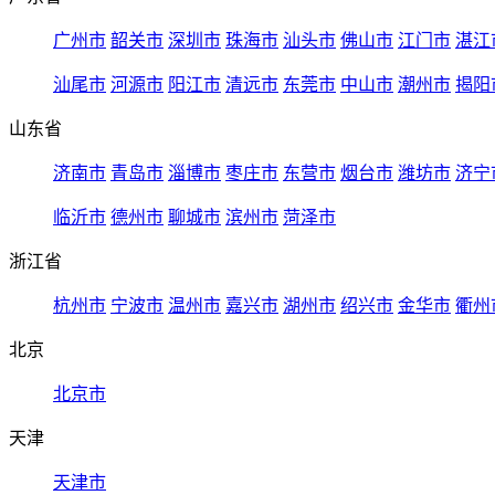
广州市
韶关市
深圳市
珠海市
汕头市
佛山市
江门市
湛江
汕尾市
河源市
阳江市
清远市
东莞市
中山市
潮州市
揭阳
山东省
济南市
青岛市
淄博市
枣庄市
东营市
烟台市
潍坊市
济宁
临沂市
德州市
聊城市
滨州市
菏泽市
浙江省
杭州市
宁波市
温州市
嘉兴市
湖州市
绍兴市
金华市
衢州
北京
北京市
天津
天津市