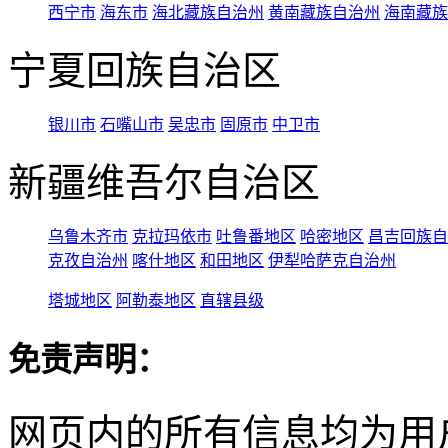
西宁市
海东市
海北藏族自治州
黄南藏族自治州
海南藏族
宁夏回族自治区
银川市
石嘴山市
吴忠市
固原市
中卫市
新疆维吾尔自治区
乌鲁木齐市
克拉玛依市
吐鲁番地区
哈密地区
昌吉回族自
克孜自治州
喀什地区
和田地区
伊犁哈萨克自治州
塔城地区
阿勒泰地区
直辖县级
免责声明：
网页内的所有信息均为用