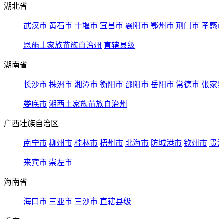
湖北省
武汉市
黄石市
十堰市
宜昌市
襄阳市
鄂州市
荆门市
孝感
恩施土家族苗族自治州
直辖县级
湖南省
长沙市
株洲市
湘潭市
衡阳市
邵阳市
岳阳市
常德市
张家
娄底市
湘西土家族苗族自治州
广西壮族自治区
南宁市
柳州市
桂林市
梧州市
北海市
防城港市
钦州市
贵
来宾市
崇左市
海南省
海口市
三亚市
三沙市
直辖县级