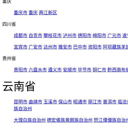
重庆
重庆市
重庆
两江新区
四川省
成都市
自贡市
攀枝花市
泸州市
德阳市
绵阳市
广元市
遂
宜宾市
广安市
达州市
雅安市
巴中市
资阳市
阿坝藏族羌
贵州省
贵阳市
六盘水市
遵义市
安顺市
毕节市
铜仁市
黔西南布
云南省
昆明市
曲靖市
玉溪市
保山市
昭通市
丽江市
普洱市
临沧
族自治州
大理白族自治州
德宏傣族景颇族自治州
怒江傈僳族自治