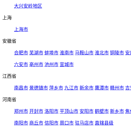
大兴安岭地区
上海
上海市
安徽省
合肥市
芜湖市
蚌埠市
淮南市
马鞍山市
淮北市
铜陵市
安
六安市
亳州市
池州市
宣城市
江西省
南昌市
景德镇市
萍乡市
九江市
新余市
鹰潭市
赣州市
吉
河南省
郑州市
开封市
洛阳市
平顶山市
安阳市
鹤壁市
新乡市
焦
南阳市
商丘市
信阳市
周口市
驻马店市
直辖县级