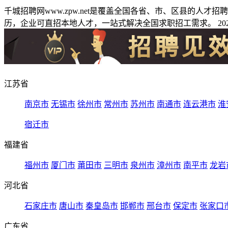
千城招聘网www.zpw.net是覆盖全国各省、市、区县的人
历，企业可直招本地人才，一站式解决全国求职招工需求。 2026
江苏省
南京市
无锡市
徐州市
常州市
苏州市
南通市
连云港市
淮
宿迁市
福建省
福州市
厦门市
莆田市
三明市
泉州市
漳州市
南平市
龙岩
河北省
石家庄市
唐山市
秦皇岛市
邯郸市
邢台市
保定市
张家口
广东省