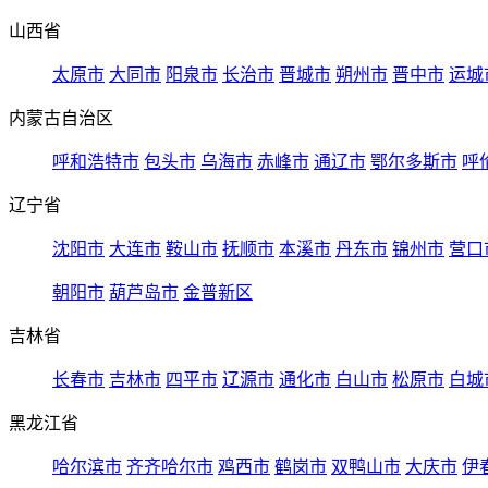
山西省
太原市
大同市
阳泉市
长治市
晋城市
朔州市
晋中市
运城
内蒙古自治区
呼和浩特市
包头市
乌海市
赤峰市
通辽市
鄂尔多斯市
呼
辽宁省
沈阳市
大连市
鞍山市
抚顺市
本溪市
丹东市
锦州市
营口
朝阳市
葫芦岛市
金普新区
吉林省
长春市
吉林市
四平市
辽源市
通化市
白山市
松原市
白城
黑龙江省
哈尔滨市
齐齐哈尔市
鸡西市
鹤岗市
双鸭山市
大庆市
伊