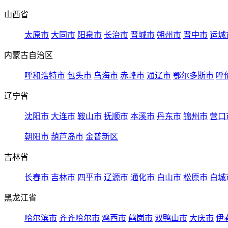
山西省
太原市
大同市
阳泉市
长治市
晋城市
朔州市
晋中市
运城
内蒙古自治区
呼和浩特市
包头市
乌海市
赤峰市
通辽市
鄂尔多斯市
呼
辽宁省
沈阳市
大连市
鞍山市
抚顺市
本溪市
丹东市
锦州市
营口
朝阳市
葫芦岛市
金普新区
吉林省
长春市
吉林市
四平市
辽源市
通化市
白山市
松原市
白城
黑龙江省
哈尔滨市
齐齐哈尔市
鸡西市
鹤岗市
双鸭山市
大庆市
伊