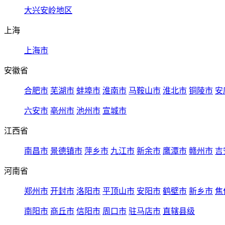
大兴安岭地区
上海
上海市
安徽省
合肥市
芜湖市
蚌埠市
淮南市
马鞍山市
淮北市
铜陵市
安
六安市
亳州市
池州市
宣城市
江西省
南昌市
景德镇市
萍乡市
九江市
新余市
鹰潭市
赣州市
吉
河南省
郑州市
开封市
洛阳市
平顶山市
安阳市
鹤壁市
新乡市
焦
南阳市
商丘市
信阳市
周口市
驻马店市
直辖县级