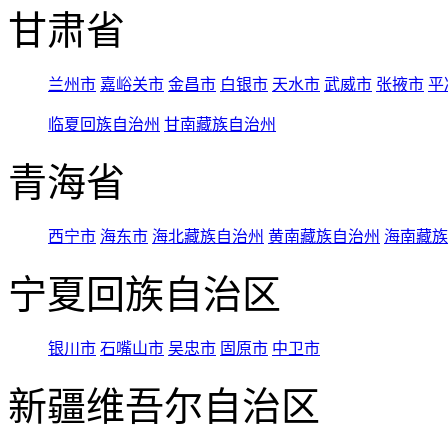
甘肃省
兰州市
嘉峪关市
金昌市
白银市
天水市
武威市
张掖市
平
临夏回族自治州
甘南藏族自治州
青海省
西宁市
海东市
海北藏族自治州
黄南藏族自治州
海南藏族
宁夏回族自治区
银川市
石嘴山市
吴忠市
固原市
中卫市
新疆维吾尔自治区