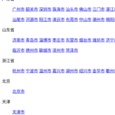
广州市
韶关市
深圳市
珠海市
汕头市
佛山市
江门市
湛江
汕尾市
河源市
阳江市
清远市
东莞市
中山市
潮州市
揭阳
山东省
济南市
青岛市
淄博市
枣庄市
东营市
烟台市
潍坊市
济宁
临沂市
德州市
聊城市
滨州市
菏泽市
浙江省
杭州市
宁波市
温州市
嘉兴市
湖州市
绍兴市
金华市
衢州
北京
北京市
天津
天津市