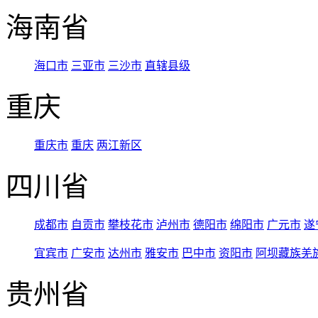
海南省
海口市
三亚市
三沙市
直辖县级
重庆
重庆市
重庆
两江新区
四川省
成都市
自贡市
攀枝花市
泸州市
德阳市
绵阳市
广元市
遂
宜宾市
广安市
达州市
雅安市
巴中市
资阳市
阿坝藏族羌
贵州省