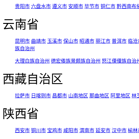
贵阳市
六盘水市
遵义市
安顺市
毕节市
铜仁市
黔西南布
云南省
昆明市
曲靖市
玉溪市
保山市
昭通市
丽江市
普洱市
临沧
族自治州
大理白族自治州
德宏傣族景颇族自治州
怒江傈僳族自治
西藏自治区
拉萨市
日喀则市
昌都市
山南地区
那曲地区
阿里地区
林
陕西省
西安市
铜川市
宝鸡市
咸阳市
渭南市
延安市
汉中市
榆林