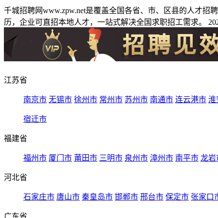
千城招聘网www.zpw.net是覆盖全国各省、市、区县的人
历，企业可直招本地人才，一站式解决全国求职招工需求。 2026
江苏省
南京市
无锡市
徐州市
常州市
苏州市
南通市
连云港市
淮
宿迁市
福建省
福州市
厦门市
莆田市
三明市
泉州市
漳州市
南平市
龙岩
河北省
石家庄市
唐山市
秦皇岛市
邯郸市
邢台市
保定市
张家口
广东省