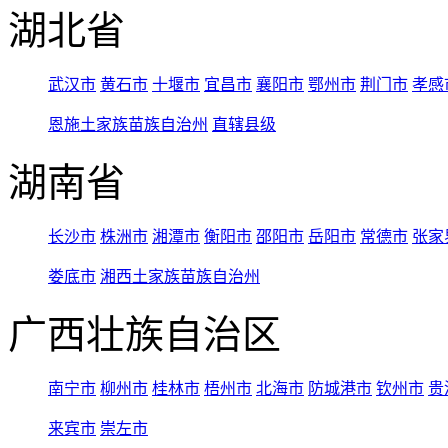
湖北省
武汉市
黄石市
十堰市
宜昌市
襄阳市
鄂州市
荆门市
孝感
恩施土家族苗族自治州
直辖县级
湖南省
长沙市
株洲市
湘潭市
衡阳市
邵阳市
岳阳市
常德市
张家
娄底市
湘西土家族苗族自治州
广西壮族自治区
南宁市
柳州市
桂林市
梧州市
北海市
防城港市
钦州市
贵
来宾市
崇左市