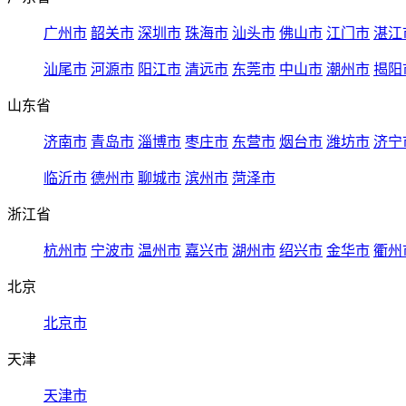
广州市
韶关市
深圳市
珠海市
汕头市
佛山市
江门市
湛江
汕尾市
河源市
阳江市
清远市
东莞市
中山市
潮州市
揭阳
山东省
济南市
青岛市
淄博市
枣庄市
东营市
烟台市
潍坊市
济宁
临沂市
德州市
聊城市
滨州市
菏泽市
浙江省
杭州市
宁波市
温州市
嘉兴市
湖州市
绍兴市
金华市
衢州
北京
北京市
天津
天津市