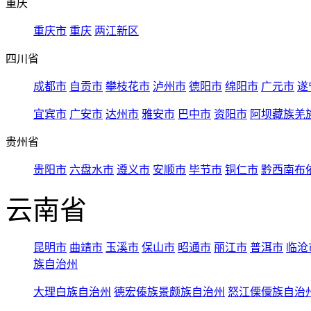
重庆
重庆市
重庆
两江新区
四川省
成都市
自贡市
攀枝花市
泸州市
德阳市
绵阳市
广元市
遂
宜宾市
广安市
达州市
雅安市
巴中市
资阳市
阿坝藏族羌
贵州省
贵阳市
六盘水市
遵义市
安顺市
毕节市
铜仁市
黔西南布
云南省
昆明市
曲靖市
玉溪市
保山市
昭通市
丽江市
普洱市
临沧
族自治州
大理白族自治州
德宏傣族景颇族自治州
怒江傈僳族自治