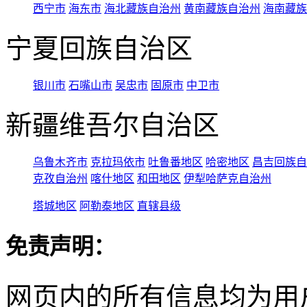
西宁市
海东市
海北藏族自治州
黄南藏族自治州
海南藏族
宁夏回族自治区
银川市
石嘴山市
吴忠市
固原市
中卫市
新疆维吾尔自治区
乌鲁木齐市
克拉玛依市
吐鲁番地区
哈密地区
昌吉回族自
克孜自治州
喀什地区
和田地区
伊犁哈萨克自治州
塔城地区
阿勒泰地区
直辖县级
免责声明：
网页内的所有信息均为用