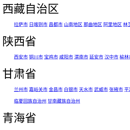
西藏自治区
拉萨市
日喀则市
昌都市
山南地区
那曲地区
阿里地区
林
陕西省
西安市
铜川市
宝鸡市
咸阳市
渭南市
延安市
汉中市
榆林
甘肃省
兰州市
嘉峪关市
金昌市
白银市
天水市
武威市
张掖市
平
临夏回族自治州
甘南藏族自治州
青海省