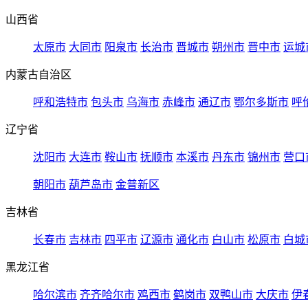
山西省
太原市
大同市
阳泉市
长治市
晋城市
朔州市
晋中市
运城
内蒙古自治区
呼和浩特市
包头市
乌海市
赤峰市
通辽市
鄂尔多斯市
呼
辽宁省
沈阳市
大连市
鞍山市
抚顺市
本溪市
丹东市
锦州市
营口
朝阳市
葫芦岛市
金普新区
吉林省
长春市
吉林市
四平市
辽源市
通化市
白山市
松原市
白城
黑龙江省
哈尔滨市
齐齐哈尔市
鸡西市
鹤岗市
双鸭山市
大庆市
伊