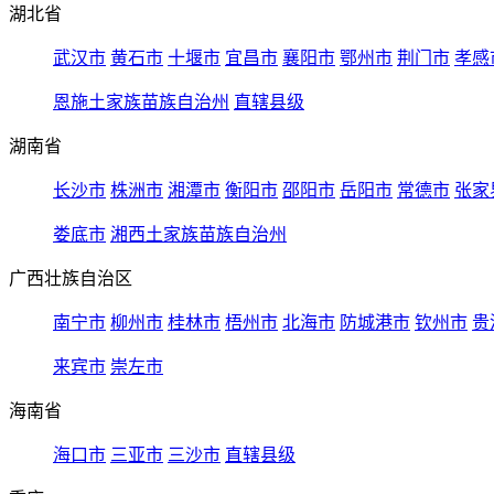
湖北省
武汉市
黄石市
十堰市
宜昌市
襄阳市
鄂州市
荆门市
孝感
恩施土家族苗族自治州
直辖县级
湖南省
长沙市
株洲市
湘潭市
衡阳市
邵阳市
岳阳市
常德市
张家
娄底市
湘西土家族苗族自治州
广西壮族自治区
南宁市
柳州市
桂林市
梧州市
北海市
防城港市
钦州市
贵
来宾市
崇左市
海南省
海口市
三亚市
三沙市
直辖县级