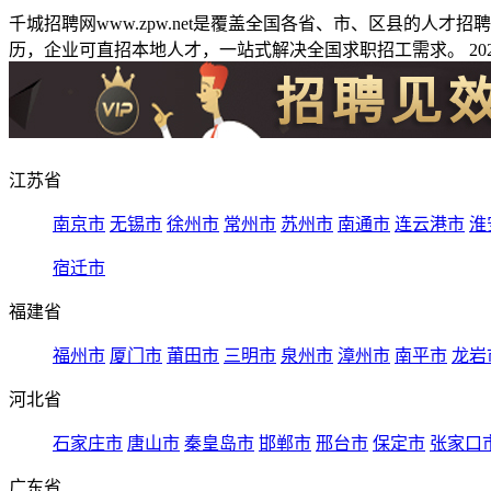
千城招聘网www.zpw.net是覆盖全国各省、市、区县的人
历，企业可直招本地人才，一站式解决全国求职招工需求。 2026
江苏省
南京市
无锡市
徐州市
常州市
苏州市
南通市
连云港市
淮
宿迁市
福建省
福州市
厦门市
莆田市
三明市
泉州市
漳州市
南平市
龙岩
河北省
石家庄市
唐山市
秦皇岛市
邯郸市
邢台市
保定市
张家口
广东省