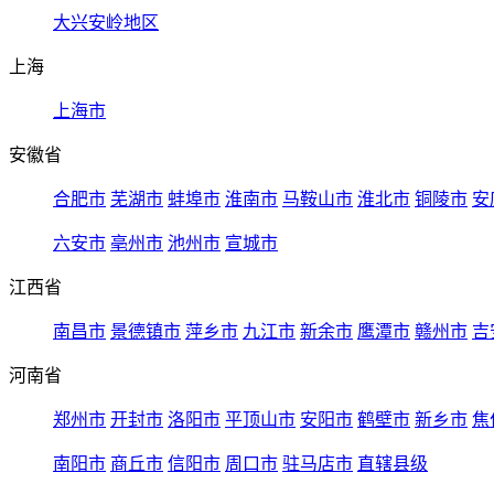
大兴安岭地区
上海
上海市
安徽省
合肥市
芜湖市
蚌埠市
淮南市
马鞍山市
淮北市
铜陵市
安
六安市
亳州市
池州市
宣城市
江西省
南昌市
景德镇市
萍乡市
九江市
新余市
鹰潭市
赣州市
吉
河南省
郑州市
开封市
洛阳市
平顶山市
安阳市
鹤壁市
新乡市
焦
南阳市
商丘市
信阳市
周口市
驻马店市
直辖县级