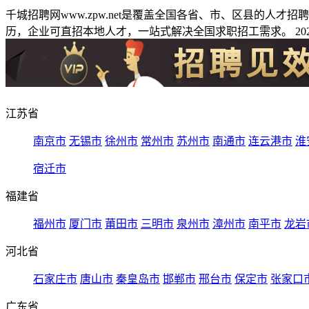
千城招聘网www.zpw.net是覆盖全国各省、市、区县的人
历，企业可直招本地人才，一站式解决全国求职招工需求。 2026
江苏省
南京市
无锡市
徐州市
常州市
苏州市
南通市
连云港市
淮
宿迁市
福建省
福州市
厦门市
莆田市
三明市
泉州市
漳州市
南平市
龙岩
河北省
石家庄市
唐山市
秦皇岛市
邯郸市
邢台市
保定市
张家口
广东省