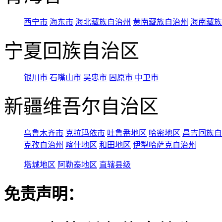
西宁市
海东市
海北藏族自治州
黄南藏族自治州
海南藏族
宁夏回族自治区
银川市
石嘴山市
吴忠市
固原市
中卫市
新疆维吾尔自治区
乌鲁木齐市
克拉玛依市
吐鲁番地区
哈密地区
昌吉回族自
克孜自治州
喀什地区
和田地区
伊犁哈萨克自治州
塔城地区
阿勒泰地区
直辖县级
免责声明：