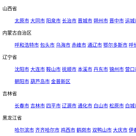
山西省
太原市
大同市
阳泉市
长治市
晋城市
朔州市
晋中市
运城
内蒙古自治区
呼和浩特市
包头市
乌海市
赤峰市
通辽市
鄂尔多斯市
呼
辽宁省
沈阳市
大连市
鞍山市
抚顺市
本溪市
丹东市
锦州市
营口
朝阳市
葫芦岛市
金普新区
吉林省
长春市
吉林市
四平市
辽源市
通化市
白山市
松原市
白城
黑龙江省
哈尔滨市
齐齐哈尔市
鸡西市
鹤岗市
双鸭山市
大庆市
伊