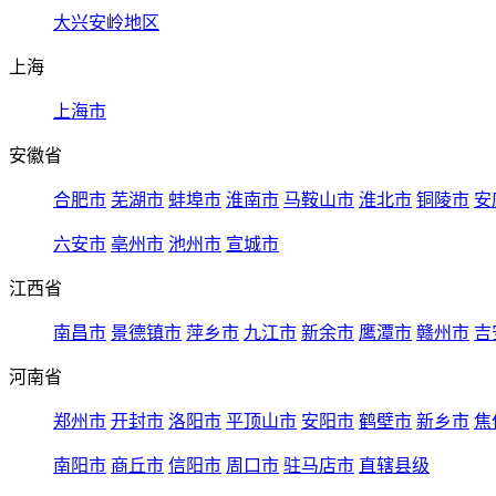
大兴安岭地区
上海
上海市
安徽省
合肥市
芜湖市
蚌埠市
淮南市
马鞍山市
淮北市
铜陵市
安
六安市
亳州市
池州市
宣城市
江西省
南昌市
景德镇市
萍乡市
九江市
新余市
鹰潭市
赣州市
吉
河南省
郑州市
开封市
洛阳市
平顶山市
安阳市
鹤壁市
新乡市
焦
南阳市
商丘市
信阳市
周口市
驻马店市
直辖县级