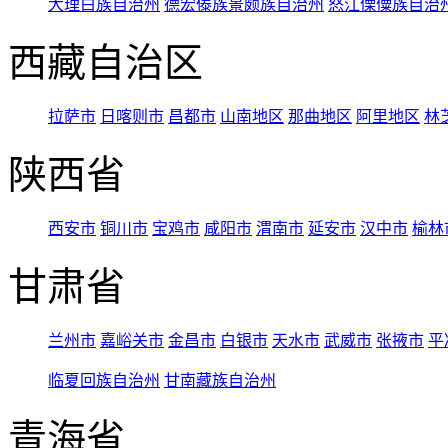
大理白族自治州
德宏傣族景颇族自治州
怒江傈僳族自治
西藏自治区
拉萨市
日喀则市
昌都市
山南地区
那曲地区
阿里地区
林
陕西省
西安市
铜川市
宝鸡市
咸阳市
渭南市
延安市
汉中市
榆林
甘肃省
兰州市
嘉峪关市
金昌市
白银市
天水市
武威市
张掖市
平
临夏回族自治州
甘南藏族自治州
青海省