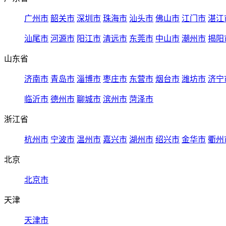
广州市
韶关市
深圳市
珠海市
汕头市
佛山市
江门市
湛江
汕尾市
河源市
阳江市
清远市
东莞市
中山市
潮州市
揭阳
山东省
济南市
青岛市
淄博市
枣庄市
东营市
烟台市
潍坊市
济宁
临沂市
德州市
聊城市
滨州市
菏泽市
浙江省
杭州市
宁波市
温州市
嘉兴市
湖州市
绍兴市
金华市
衢州
北京
北京市
天津
天津市