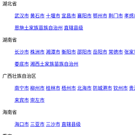
湖北省
武汉市
黄石市
十堰市
宜昌市
襄阳市
鄂州市
荆门市
孝感
恩施土家族苗族自治州
直辖县级
湖南省
长沙市
株洲市
湘潭市
衡阳市
邵阳市
岳阳市
常德市
张家
娄底市
湘西土家族苗族自治州
广西壮族自治区
南宁市
柳州市
桂林市
梧州市
北海市
防城港市
钦州市
贵
来宾市
崇左市
海南省
海口市
三亚市
三沙市
直辖县级