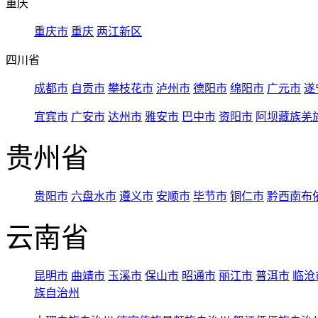
重庆
重庆市
重庆
两江新区
四川省
成都市
自贡市
攀枝花市
泸州市
德阳市
绵阳市
广元市
遂
宜宾市
广安市
达州市
雅安市
巴中市
资阳市
阿坝藏族羌
贵州省
贵阳市
六盘水市
遵义市
安顺市
毕节市
铜仁市
黔西南布
云南省
昆明市
曲靖市
玉溪市
保山市
昭通市
丽江市
普洱市
临沧
族自治州