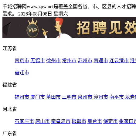
千城招聘网www.zpw.net是覆盖全国各省、市、区县的
需求。 2026年08月08日 星期六
江苏省
南京市
无锡市
徐州市
常州市
苏州市
南通市
连云港市
淮
宿迁市
福建省
福州市
厦门市
莆田市
三明市
泉州市
漳州市
南平市
龙岩
河北省
石家庄市
唐山市
秦皇岛市
邯郸市
邢台市
保定市
张家口
广东省