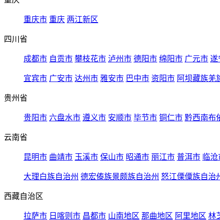
重庆市
重庆
两江新区
四川省
成都市
自贡市
攀枝花市
泸州市
德阳市
绵阳市
广元市
遂
宜宾市
广安市
达州市
雅安市
巴中市
资阳市
阿坝藏族羌
贵州省
贵阳市
六盘水市
遵义市
安顺市
毕节市
铜仁市
黔西南布
云南省
昆明市
曲靖市
玉溪市
保山市
昭通市
丽江市
普洱市
临沧
大理白族自治州
德宏傣族景颇族自治州
怒江傈僳族自治
西藏自治区
拉萨市
日喀则市
昌都市
山南地区
那曲地区
阿里地区
林