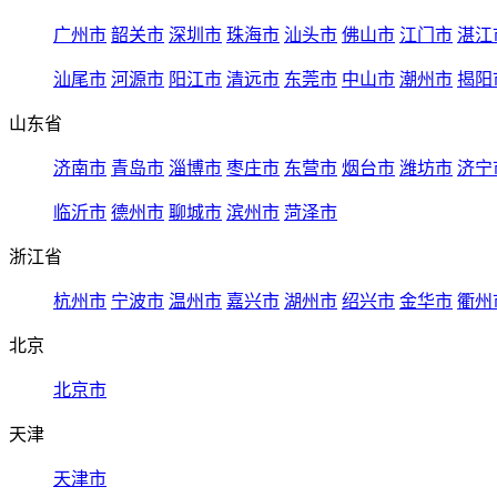
广州市
韶关市
深圳市
珠海市
汕头市
佛山市
江门市
湛江
汕尾市
河源市
阳江市
清远市
东莞市
中山市
潮州市
揭阳
山东省
济南市
青岛市
淄博市
枣庄市
东营市
烟台市
潍坊市
济宁
临沂市
德州市
聊城市
滨州市
菏泽市
浙江省
杭州市
宁波市
温州市
嘉兴市
湖州市
绍兴市
金华市
衢州
北京
北京市
天津
天津市