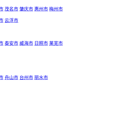
市
茂名市
肇庆市
惠州市
梅州市
市
云浮市
市
泰安市
威海市
日照市
莱芜市
市
舟山市
台州市
丽水市