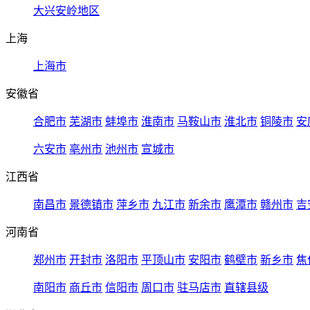
大兴安岭地区
上海
上海市
安徽省
合肥市
芜湖市
蚌埠市
淮南市
马鞍山市
淮北市
铜陵市
安
六安市
亳州市
池州市
宣城市
江西省
南昌市
景德镇市
萍乡市
九江市
新余市
鹰潭市
赣州市
吉
河南省
郑州市
开封市
洛阳市
平顶山市
安阳市
鹤壁市
新乡市
焦
南阳市
商丘市
信阳市
周口市
驻马店市
直辖县级