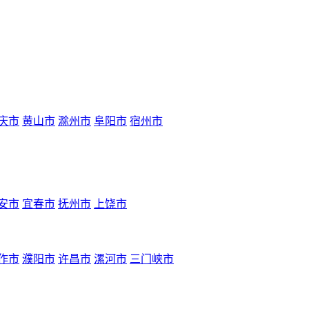
庆市
黄山市
滁州市
阜阳市
宿州市
安市
宜春市
抚州市
上饶市
作市
濮阳市
许昌市
漯河市
三门峡市