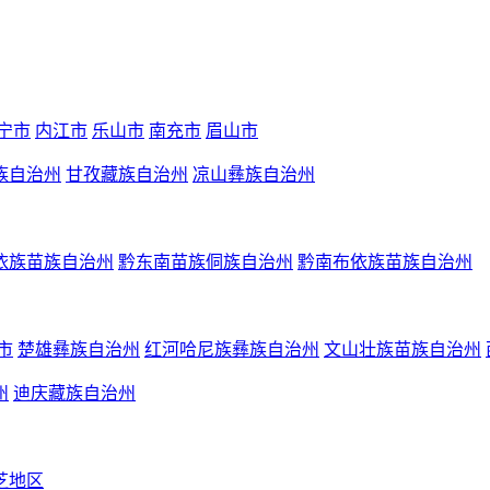
宁市
内江市
乐山市
南充市
眉山市
族自治州
甘孜藏族自治州
凉山彝族自治州
依族苗族自治州
黔东南苗族侗族自治州
黔南布依族苗族自治州
市
楚雄彝族自治州
红河哈尼族彝族自治州
文山壮族苗族自治州
州
迪庆藏族自治州
芝地区