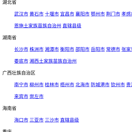
湖北省
武汉市
黄石市
十堰市
宜昌市
襄阳市
鄂州市
荆门市
孝感
恩施土家族苗族自治州
直辖县级
湖南省
长沙市
株洲市
湘潭市
衡阳市
邵阳市
岳阳市
常德市
张家
娄底市
湘西土家族苗族自治州
广西壮族自治区
南宁市
柳州市
桂林市
梧州市
北海市
防城港市
钦州市
贵
来宾市
崇左市
海南省
海口市
三亚市
三沙市
直辖县级
重庆