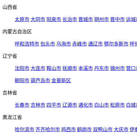
山西省
太原市
大同市
阳泉市
长治市
晋城市
朔州市
晋中市
运城
内蒙古自治区
呼和浩特市
包头市
乌海市
赤峰市
通辽市
鄂尔多斯市
呼
辽宁省
沈阳市
大连市
鞍山市
抚顺市
本溪市
丹东市
锦州市
营口
朝阳市
葫芦岛市
金普新区
吉林省
长春市
吉林市
四平市
辽源市
通化市
白山市
松原市
白城
黑龙江省
哈尔滨市
齐齐哈尔市
鸡西市
鹤岗市
双鸭山市
大庆市
伊