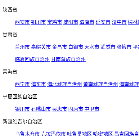
陕西省
西安市
铜川市
宝鸡市
咸阳市
渭南市
延安市
汉中市
榆林
甘肃省
兰州市
嘉峪关市
金昌市
白银市
天水市
武威市
张掖市
平
临夏回族自治州
甘南藏族自治州
青海省
西宁市
海东市
海北藏族自治州
黄南藏族自治州
海南藏族
宁夏回族自治区
银川市
石嘴山市
吴忠市
固原市
中卫市
新疆维吾尔自治区
乌鲁木齐市
克拉玛依市
吐鲁番地区
哈密地区
昌吉回族自