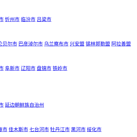
市
忻州市
临汾市
吕梁市
伦贝尔市
巴彦淖尔市
乌兰察布市
兴安盟
锡林郭勒盟
阿拉善盟
市
阜新市
辽阳市
盘锦市
铁岭市
市
延边朝鲜族自治州
春市
佳木斯市
七台河市
牡丹江市
黑河市
绥化市