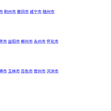
市
荆州市
黄冈市
咸宁市
随州市
界市
益阳市
郴州市
永州市
怀化市
港市
玉林市
百色市
贺州市
河池市