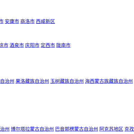
市
安康市
商洛市
西咸新区
凉市
酒泉市
庆阳市
定西市
陇南市
自治州
果洛藏族自治州
玉树藏族自治州
海西蒙古族藏族自治州
治州
博尔塔拉蒙古自治州
巴音郭楞蒙古自治州
阿克苏地区
克孜